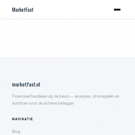
MarketFast
marketfast.nl
Financieel handelen op de beurs — analyses, strategieën en
inzichten voor de actieve belegger
NAVIGATIE
Blog