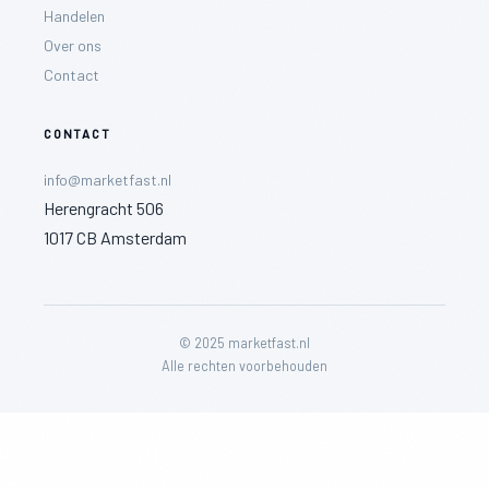
Handelen
Over ons
Contact
CONTACT
info@marketfast.nl
Herengracht 506
1017 CB Amsterdam
© 2025 marketfast.nl
Alle rechten voorbehouden