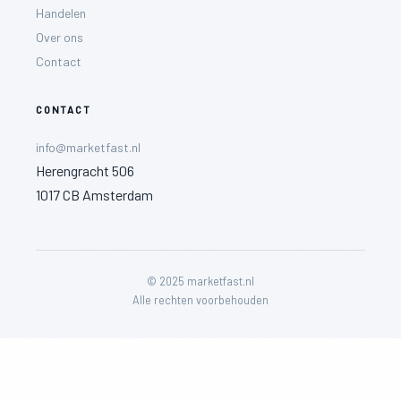
Handelen
Over ons
Contact
CONTACT
info@marketfast.nl
Herengracht 506
1017 CB Amsterdam
© 2025 marketfast.nl
Alle rechten voorbehouden